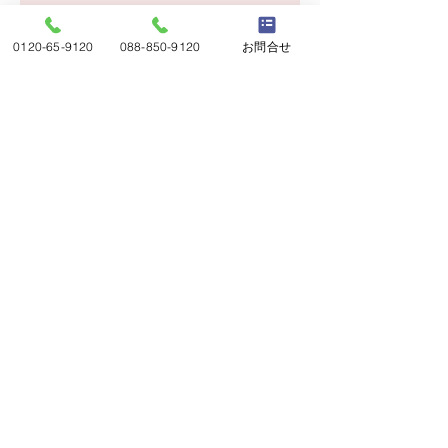
http://www.ai-aipet.jp/
0120-65-9120
088-850-9120
お問合せ
営業時間
開場10:00 閉場17:00
針木ペット斎場 愛セレモニー
高知県高知市の
〒780-8090 高知県高知市針木西1520-3
​TEL：0120-65-9120 /
088-850-9120
開場10:00 閉場17:00
©2022 針木ペット斎場 愛セレモニー.All Rights Reserved.